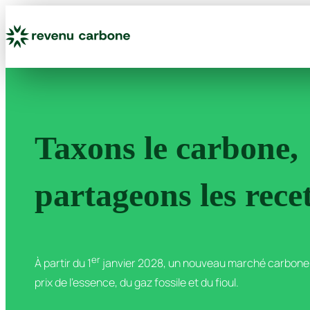
Aller
au
contenu
Taxons le carbone,
partageons les recet
er
À partir du 1
janvier 2028, un nouveau marché carbone
prix de l’essence, du gaz fossile et du fioul.