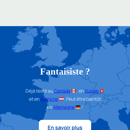
Fantaisiste
?
Déjà testé au
Canada
, en
Suisse
et en
Autriche
. Peut être bientôt
en
Allemagne
!
En savoir plus